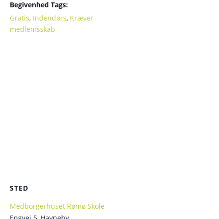
Begivenhed Tags:
Gratis
,
Indendørs
,
Kræver
medlemsskab
STED
Medborgerhuset Rømø Skole
Engvej 5, Havneby