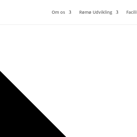
Om os
Rømø Udvikling
Facil