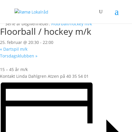
« Alle Begivenheder
Denne begivenhed er allerede afholdt.
Serie af begivenheder:
Floorball/hockey m/k
Floorball / hockey m/k
25. februar @ 20:30
-
22:00
«
Dartspil m/k
Torsdagsklubben
»
15 – 45 år m/k
Kontakt Linda Dahlgren Atzen på 40 35 54 01