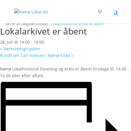
« Alle Begivenheder
Denne begivenhed er allerede afholdt.
Serie af begivenheder:
Lokalhistorisk arkiv er åben
Lokalarkivet er åbent
28. juli @ 14:00
-
16:00
«
Værkstedsgruppen
Rundt om Carl Nielsen i Rømø Kirke
»
Rømø Lokalhistorisk Forening og Arkiv er åbent tirsdage kl. 14.00 –
16.00 eller efter aftale.