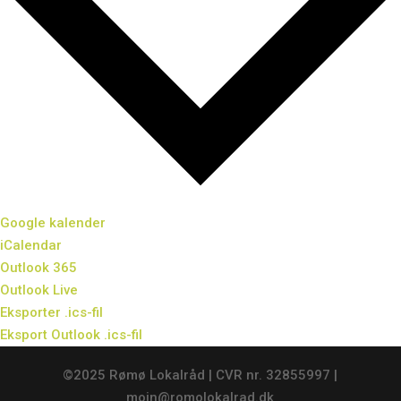
Google kalender
iCalendar
Outlook 365
Outlook Live
Eksporter .ics-fil
Eksport Outlook .ics-fil
©2025 Rømø Lokalråd | CVR nr. 32855997 |
mojn@romolokalrad.dk