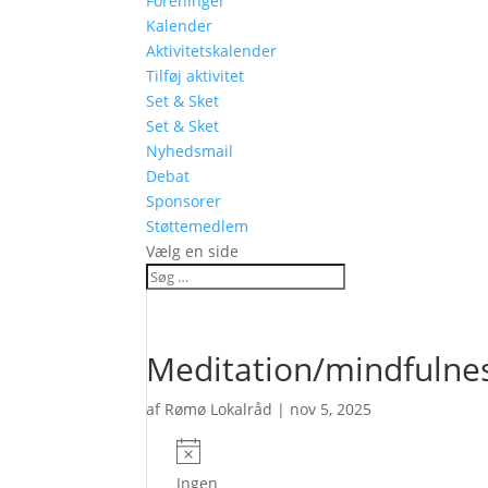
Foreninger
Kalender
Aktivitetskalender
Tilføj aktivitet
Set & Sket
Set & Sket
Nyhedsmail
Debat
Sponsorer
Støttemedlem
Vælg en side
Meditation/mindfulne
af
Rømø Lokalråd
|
nov 5, 2025
Begivenheder
Notice
Ingen