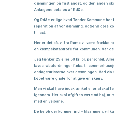
dæmningen på fastlandet, og den anden ska
Anlægene betales af Rd&e.
Og Rd&e er lige hvad Tønder Kommune har b
reparation af vor dæmning. Rd&e vil gøre 
til last.
Her er det så, vi fra Rømø vil være frækk
en kæmpekatastrofe for kommunen. Var det 
Jeg tænker 25 eller 50 kr. pr. personbil. Alle
laves rabatordninger f.eks. til sommerhuse
endagsturisterne over dæmningen. Ved via
købet være
glade for at give en skærv.
Men vi skal have indskrænket eller afskaffet
igennem. Her skal afgiften være så høj, at m
med en vejbane.
De beløb der kommer ind – tilsammen, vil ku