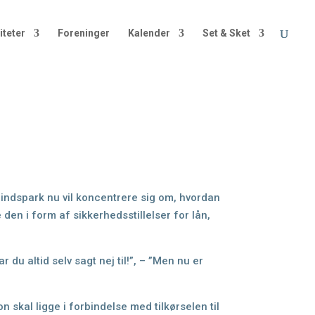
iteter
Foreninger
Kalender
Set & Sket
t
indspark nu vil koncentrere sig om, hvordan
e den i form af sikkerhedsstillelser for lån,
ar du altid selv sagt nej til!”, –
”Men nu er
ion skal
ligge i forbindelse med tilkørselen til