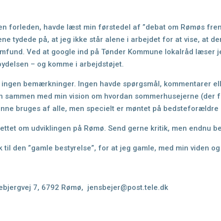
n forleden, havde læst min førstedel af ”debat om Rømøs fre
e tydede på, at jeg ikke står alene i arbejdet
for at vise, at d
samfund. Ved
at google ind på Tønder Kommune lokalråd læser je
ndbydelsen – og komme i arbejdstøjet.
er ingen bemærkninger. Ingen havde spørgsmål, kommentarer el
iden sammen med min vision om
hvordan sommerhusejerne (der får
kunne bruges af alle, men specielt er møntet på bedsteforældr
erettet om udviklingen på Rømø. Send gerne kritik, men endnu b
 til den ”gamle bestyrelse”
, for at jeg gamle, med min viden o
ebjergvej 7, 6792 Rømø,
jensbejer@post.tele.dk