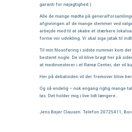
garanti for nøjagtighed.)
Alle de mange mødte på generalforsamlinge
afgivningen af de mange stemmer ved valgen
arbejde med til at skabe et stærkere lokal
forme vor udvikling. Vi
skal sige jatak til i
Til min filosofering i sidste nummer kom d
bestemt nogle. De vil blive bragt her på s
at medinvesterer i et Rømø Center, der
vil 
Her på debatsiden vil der fremover blive b
Og så endelig – nok engang rigtig mange tak
løs. Det holder mig i live lidt længere…
Jens Bejer Clausen. Telefon 20725411,
Bor