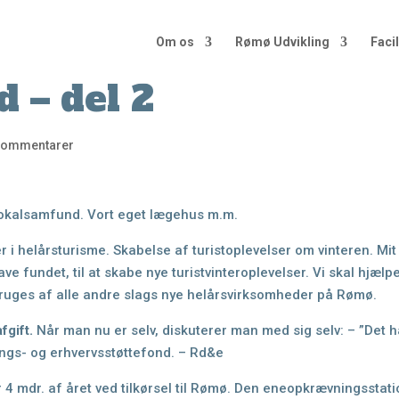
Om os
Rømø Udvikling
Facil
 – del 2
Kommentarer
 Lokalsamfund. Vort eget lægehus m.m.
 i helårsturisme. Skabelse af turistoplevelser om vinteren. Mi
ave fundet, til at skabe
nye turistvinteroplevelser. Vi skal hjælp
ruges af alle andre slags nye helårsvirksomheder på Rømø.
fgift.
Når man nu er selv, diskuterer man med sig selv: –
”Det h
ings- og
erhvervsstøttefond.
– Rd&e
r 4 mdr. af året ved tilkørsel til Rømø. Den eneopkrævningsstat