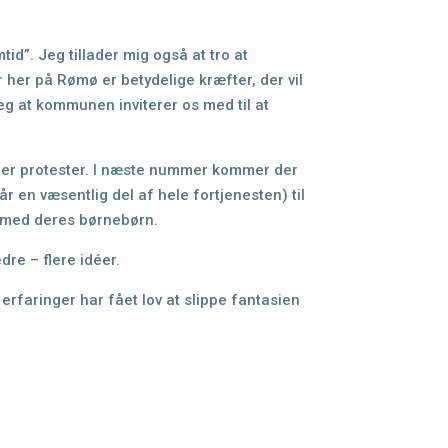
mtid”
. Jeg
tillader mig også at tro at
er her på Rømø er betydelige kræfter, der vil
g at kommunen inviterer os med til at
ler
protester. I næste nummer kommer der
 en væsentlig del af hele fortjenesten) til
e med deres børnebørn.
edre –
flere idéer.
g
erfaringer har fået lov at slippe fantasien