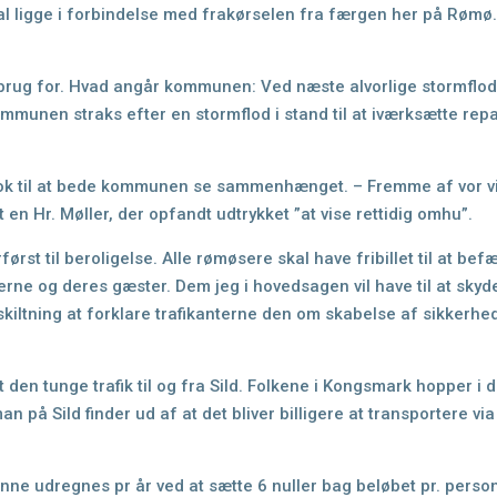
l ligge i forbindelse med
frakørselen fra færgen her på Rømø..
rug for. Hvad angår kommunen: Ved næste alvorlige stormflod
kommunen straks efter en stormflod
i stand til at iværksætte re
e nok til at bede kommunen se sammenhænget.
– Fremme af vor
v
en Hr. Møller, der opfandt
udtrykket ”at vise rettidig omhu”
.
rførst til beroligelse. Alle rømøsere skal have fribillet til at be
jerne og deres gæster. Dem jeg i
hovedsagen vil have til at skyde
skiltning at forklare trafikanterne den om skabelse af sikkerhe
 den tunge trafik til og fra Sild. Folkene i Kongsmark hopper i
an på Sild finder ud af at det bliver
billigere at transportere vi
nne udregnes pr år ved at sætte 6 nuller bag beløbet pr. person