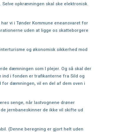
 Selve opkrævningen skal ske elektronisk.
 har vi
i Tønder Kommune eneansvaret for
parationerne uden at ligge os skatteborgere
interturisme og økonomisk sikkerhed mod
færde
dæmningen som I plejer. Og så skal der
 ind i fonden er trafikanterne fra Sild og
d for dæmningen, vil en del af dem oven i
 deres
senge, når lastvognene drøner
a de jernbaneskinner de ikke vil skifte ud
bil.
(Denne beregning er gjort helt uden