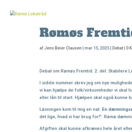
Rømøs Fremtid
af
Jens Beier Clausen
|
mar 15, 2025
|
Debat
|
0 
Debat om Rømøs Fremtid.
2. del. Stabilere
I sidste nummer skrev jeg om nye muligheder
vi kan hjælpe de folk/virksomheder vi skal h
eller lån til start. Hjælpen skal
også kunne b
Løsningen kom til mig en nat.
En dæmningsa
det lige, hvad vi har brug for!”. Rømø dæmn
Afgiften skal kunne afkræves hele året elle