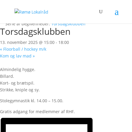
« Alle Begivenheder
Denne begivenhed er allerede afholdt.
Serie af begivenheder:
Torsdagsklubben
Torsdagsklubben
13. november 2025 @ 15:00
-
18:00
«
Floorball / hockey m/k
Kom og lav mad
»
Almindelig hygge.
Billard.
Kort- og brætspil.
Strikke, kniple og sy.
Stolegymnastik kl. 14.00 – 15.00.
Gratis adgang for medlemmer af RHF.