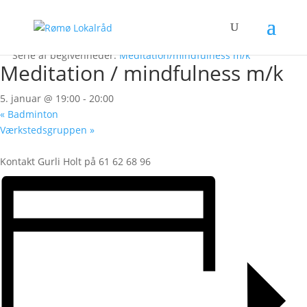
« Alle Begivenheder
Denne begivenhed er allerede afholdt.
Serie af begivenheder:
Meditation/mindfulness m/k
Meditation / mindfulness m/k
5. januar @ 19:00
-
20:00
«
Badminton
Værkstedsgruppen
»
Kontakt Gurli Holt på 61 62 68 96