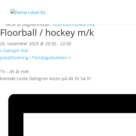
« Alle Begivenheder
Denne begivenhed er allerede afholdt.
Serie af begivenheder:
Floorball/hockey m/k
Floorball / hockey m/k
26. november 2025 @ 20:30
-
22:00
«
Dartspil m/k
Juleafslutning i Torsdagsklubben
»
15 – 45 år m/k
Kontakt Linda Dahlgren Atzen på 40 35 54 01