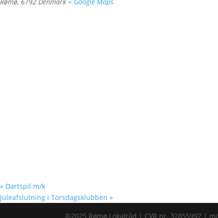
Rømø
,
6792
Denmark
+ Google Maps
«
Dartspil m/k
Juleafslutning i Torsdagsklubben
»
©2025 Rømø Lokalråd | CVR nr. 32855997 | m