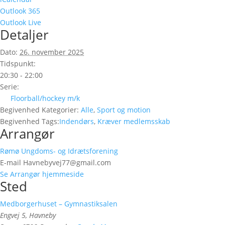
Outlook 365
Outlook Live
Detaljer
Dato:
26. november 2025
Tidspunkt:
20:30 - 22:00
Serie:
Floorball/hockey m/k
Begivenhed Kategorier:
Alle
,
Sport og motion
Begivenhed Tags:
Indendørs
,
Kræver medlemsskab
Arrangør
Rømø Ungdoms- og Idrætsforening
E-mail
Havnebyvej77@gmail.com
Se Arrangør hjemmeside
Sted
Medborgerhuset – Gymnastiksalen
Engvej 5, Havneby