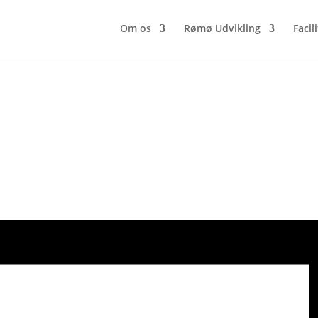
Om os
Rømø Udvikling
Facil