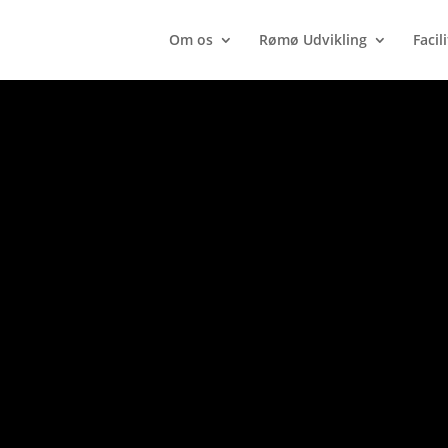
Om os
Rømø Udvikling
Facil