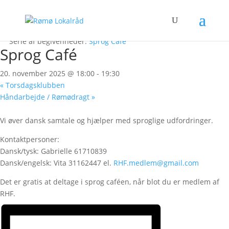
« Alle Begivenheder
Denne begivenhed er allerede afholdt.
Serie af begivenheder:
Sprog Café
Sprog Café
20. november 2025 @ 18:00
-
19:30
«
Torsdagsklubben
Håndarbejde / Rømødragt
»
Vi øver dansk samtale og hjælper med sproglige udfordringer.
Kontaktpersoner:
Dansk/tysk: Gabrielle 61710839
Dansk/engelsk: Vita 31162447 el.
RHF.medlem@gmail.com
Det er gratis at deltage i sprog caféen, når blot du er medlem af
RHF.