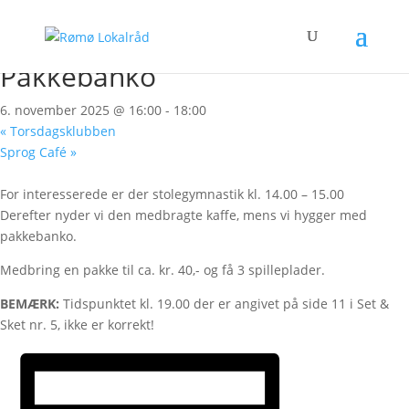
« Alle Begivenheder
Denne begivenhed er allerede afholdt.
Pakkebanko
6. november 2025 @ 16:00
-
18:00
«
Torsdagsklubben
Sprog Café
»
For interesserede er der stolegymnastik kl. 14.00 – 15.00
Derefter nyder vi den medbragte kaffe, mens vi hygger med
pakkebanko.
Medbring en pakke til ca. kr. 40,- og få 3 spilleplader.
BEMÆRK:
Tidspunktet kl. 19.00 der er angivet på side 11 i Set &
Sket nr. 5, ikke er korrekt!