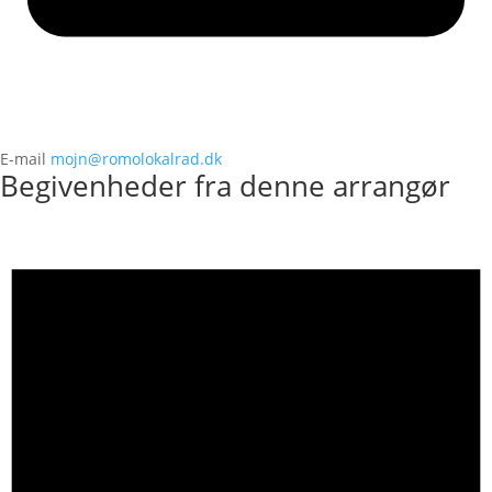
E-mail
mojn@romolokalrad.dk
Begivenheder fra denne arrangør