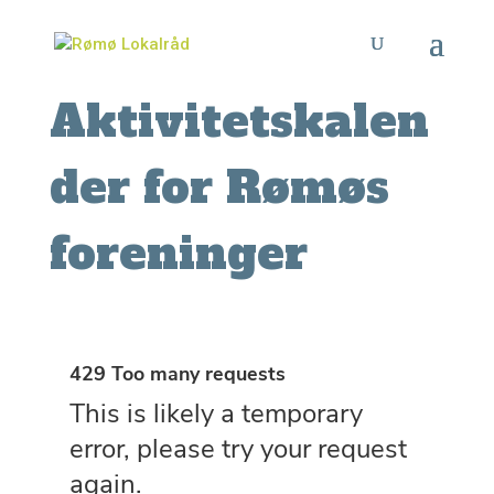
Aktivitetskalen
der for Rømøs
foreninger